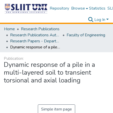
Repository
Browse
Statistics
SLI
Log In
Home
Research Publications
Research Publications Authored by SLIIT Staff
Faculty of Engineering
Research Papers - Department of Civil Engineering
Dynamic response of a pile in a multi-layered soil to transient torsional and axial loading
Publication:
Dynamic response of a pile in a
multi-layered soil to transient
torsional and axial loading
Simple item page