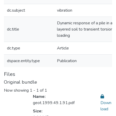
dc.subject
vibration
Dynamic response of a pile in a m
dc.title
layered soil to transient torsional
loading
dc.type
Article
dspace.entity.type
Publication
Files
Original bundle
Now showing
1 - 1 of 1
Name:
geot.1999.49.1.91.pdf
Down
load
Size: