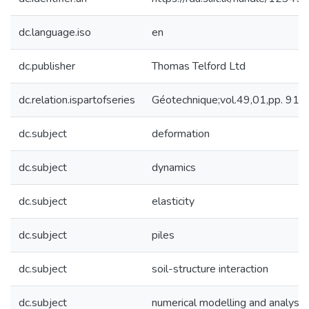
dc.language.iso
en
dc.publisher
Thomas Telford Ltd
dc.relation.ispartofseries
Géotechnique;vol.49,01,pp. 91
dc.subject
deformation
dc.subject
dynamics
dc.subject
elasticity
dc.subject
piles
dc.subject
soil-structure interaction
dc.subject
numerical modelling and analysis