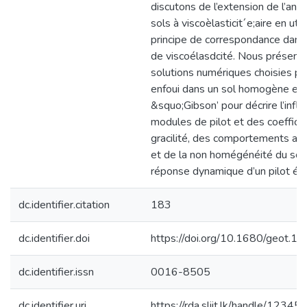
discutons de l’extension de l’ana
sols à viscoèlasticit´e;aire en util
principe de correspondance dans 
de viscoélasdcité. Nous présent
solutions numériques choisies pou
enfoui dans un sol homogène et 
&squo;Gibson’ pour décrire l’infl
modules de pilot et des coeffici
gracilité, des comportements au
et de la non homégénéité du sol 
réponse dynamique d’un pilot éla
dc.identifier.citation
183
dc.identifier.doi
https://doi.org/10.1680/geot.1
dc.identifier.issn
0016-8505
dc.identifier.uri
https://rda.sliit.lk/handle/123